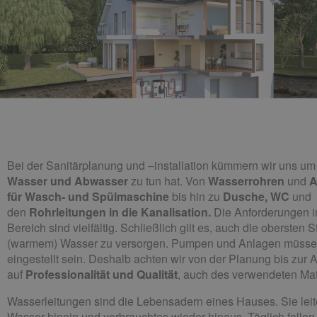
Bei der Sanitärplanung und –installation kümmern wir uns u
Wasser und Abwasser
zu tun hat. Von
Wasserrohren
und
A
für Wasch- und Spülmaschine
bis hin zu
Dusche, WC
und
den
Rohrleitungen in die Kanalisation.
Die Anforderungen i
Bereich sind vielfältig. Schließlich gilt es, auch die obersten 
(warmem) Wasser zu versorgen. Pumpen und Anlagen müsse
eingestellt sein. Deshalb achten wir von der Planung bis zur
auf
Professionalität und Qualität
, auch des verwendeten Mat
Wasserleitungen sind die Lebensadern eines Hauses. Sie leit
Wasser hinein und verbrauchtes wieder hinaus. Täglich fallen