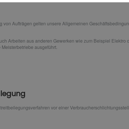
g von Aufträgen gelten unsere Allgemeinen Geschäftsbedingun
uch Arbeiten aus anderen Gewerken wie zum Beispiel Elektro o
 Meisterbetriebe ausgeführt.
eilegung
reitbeilegungsverfahren vor einer Verbraucherschlichtungsstelle