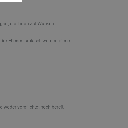
gen, die Ihnen auf Wunsch
der Fliesen umfasst, werden diese
 weder verpflichtet noch bereit.