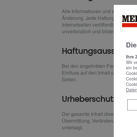
Alle Informationen und sonstigen 
Änderung. Jede Haftung für die Ric
Internetseiten veröffentlichten In
unverbindlich und bilden keinerle
Die
Haftungsausschluss
Ihre 
Wir v
Bei den angelinkten Partner-Seiten
ein b
Einfluss auf den Inhalt und distan
Cooki
Cooki
Seiten.
Cooki
Daten
Urheberschutz
Der gesamte Inhalt dieser Website 
Übermittlung, Veränderung oder Ve
untersagt.