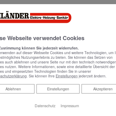
Angaben auf dieser Website sind unverbindlich und unterliegen 
htigkeit und Vollständigkeit der Informationen sind ausgeschlo
formationen wurden nach bestem Wissen und Gewissen erstellt. T
i Rechtsansprüche insbesondere nicht für unmittelbare oder mit
se Webseite verwendet Cookies
 für Hyperlinks
Zustimmung können Sie jederzeit widerrufen.
erwenden auf dieser Webseite Cookies und weitere Technologien, um 
 handelt es sich ausschließlich um fremde Inhalte. Der Anbieter
estmögliches Nutzungserlebnis zu bieten. Sie können das Setzen von
ziert sich ausdrücklich und übernimmt daher keinerlei Verantwort
es auch ablehnen und unsere Seite nur mit den technisch notwendige
es nutzen. Weitere Informationen, sowie eine detaillierte Übersicht der
es und eingesetzten Technologien finden Sie in unserer
schutzerklärung
. Sie können Ihre
Einstellungen
jederzeit ändern.
Ablehnen
Ablehnen
Einstellungen
Akzeptieren
ist urheberrechtlich geschützt. Weitergabe, Veränderung, gewer
rwendung auf anderen Webseiten, herunterladen von Daten, ins
Datenschutz
Impressum