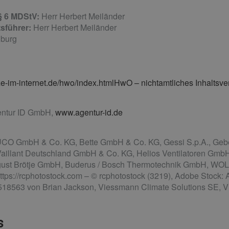
 § 6 MDStV:
Herr Herbert Meiländer
sführer:
Herr Herbert Meiländer
gburg
-im-internet.de/hwo/index.htmlHwO – nichtamtliches Inhaltsve
ntur ID GmbH,
www.agentur-id.de
 GmbH & Co. KG, Bette GmbH & Co. KG, Gessi S.p.A., Geber
Vaillant Deutschland GmbH & Co. KG, Helios Ventilatoren GmbH
gust Brötje GmbH, Buderus / Bosch Thermotechnik GmbH, 
s://rcphotostock.com – © rcphotostock (3219), Adobe Stock: 
518563 von Brian Jackson, Viessmann Climate Solutions SE, Vi
s