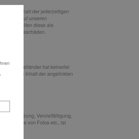
dem Vorbehalt der jederzeitigen
ssen. Alle auf unseren
rotzdem gelten diese als
telbare Folgeschäden.
Ihnen
 Herbert Meiländer hat keinerlei
ung für den Inhalt der angelinkten
n
bliche Nutzung, Vervielfältigung,
besondere von Fotos etc., ist